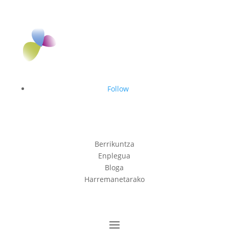
Follow
Berrikuntza
Enplegua
Bloga
Harremanetarako