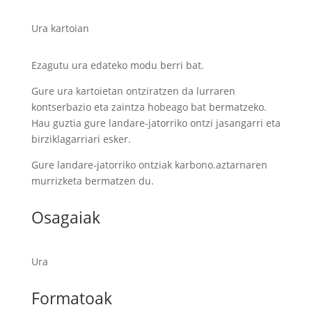
Ura kartoian
Ezagutu ura edateko modu berri bat.
Gure ura kartoietan ontziratzen da lurraren
kontserbazio eta zaintza hobeago bat bermatzeko.
Hau guztia gure landare-jatorriko ontzi jasangarri eta
birziklagarriari esker.
Gure landare-jatorriko ontziak karbono.aztarnaren
murrizketa bermatzen du.
Osagaiak
Ura
Formatoak