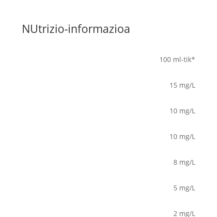
NUtrizio-informazioa
100 ml-tik*
15 mg/L
10 mg/L
10 mg/L
8 mg/L
5 mg/L
2 mg/L