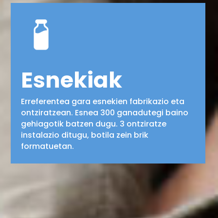
Esnekiak
Erreferentea gara esnekien fabrikazio eta
ontziratzean. Esnea 300 ganadutegi baino
gehiagotik batzen dugu. 3 ontziratze
instalazio ditugu, botila zein brik
formatuetan.