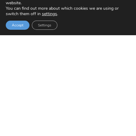
website.
You can find out more about which cookies we are using or
switch them off in
settings
.
Accept
Settings
Esne osoa, erdigaingabetua eta
gaingabetua, baserritik mahaira.
Osoa
Erdigaingabetua