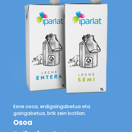
Esne osoa, erdigaingabetua eta
gaingabetua, brik zein botilan.
Osoa