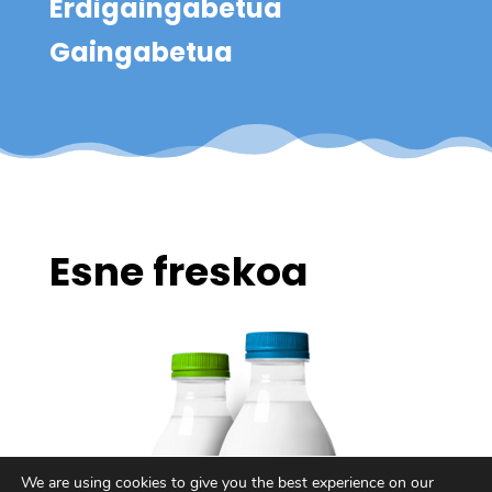
Erdigaingabetua
Gaingabetua
Esne freskoa
We are using cookies to give you the best experience on our