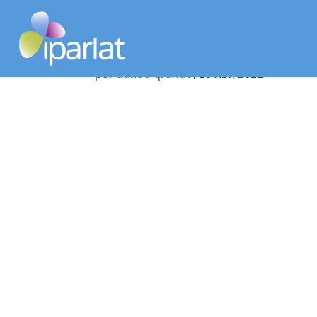
Bebida almendra café N
por
adhoc-iparlat
|
28 Abr, 2022