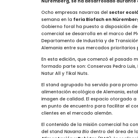
Núremberg, se ha desarrollado durante 
Ocho empresas navarras del
sector ecol
semana en la
feria Biofach en Núrember
Gobierno foral ha puesto a disposición de 
comercial se desarrolla en el marco del P
Departamento de Industria y de Transición 
Alemania entre sus mercados prioritarios 
En esta edición, que comenzó el pasado ma
formado parte son: Conservas Pedro Luis, E
Natur All y Tikal Nuts.
El stand agrupado ha servido para promo
alimentación ecológica de Alemania, estab
imagen de calidad. El espacio otorgado a
en punto de encuentro para facilitar el c
clientes en el mercado alemán.
El contenido de la misión comercial ha co
del stand
Navarra Bio
dentro del área de l