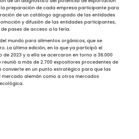
ación de un diagnóstico del potencial de exportación
rar la preparación de cada empresa participante para
oración de un catálogo agrupado de las entidades
romoción y difusión de las entidades participantes,
n de pases de acceso a la feria.
 del mundo para alimentos orgánicos, que se
. La última edición, en la que ya participó el
o de 2023 y a ella se acercaron en torno a 36.000
to reunió a más de 2.700 expositores procedentes de
 se convierte en un punto estratégico para que las
al mercado alemán como a otros mercados
ecológica.