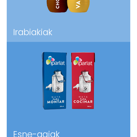
Irabiakiak
Esne-gaiak