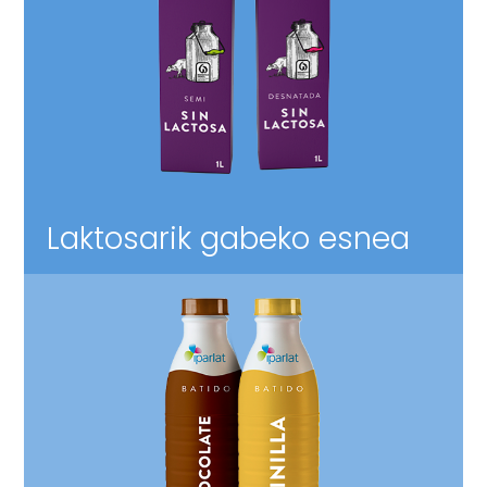
Laktosarik gabeko esnea