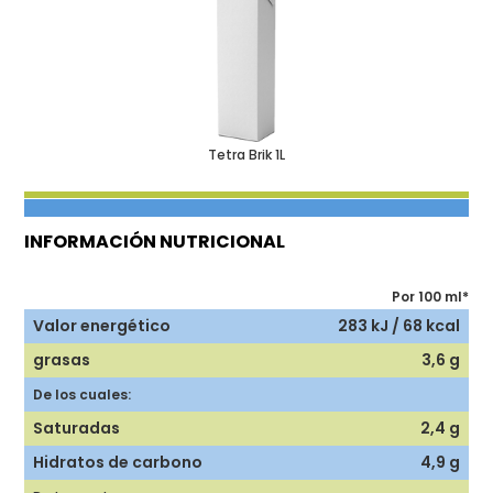
Tetra Brik 1L
INFORMACIÓN NUTRICIONAL
Por 100 ml*
283 kJ / 68 kcal
3,6 g
De los cuales:
2,4 g
4,9 g