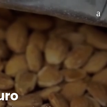
a
uro